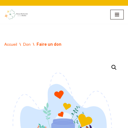
Aller
au
contenu
Accueil
\
Don
\
Faire un don