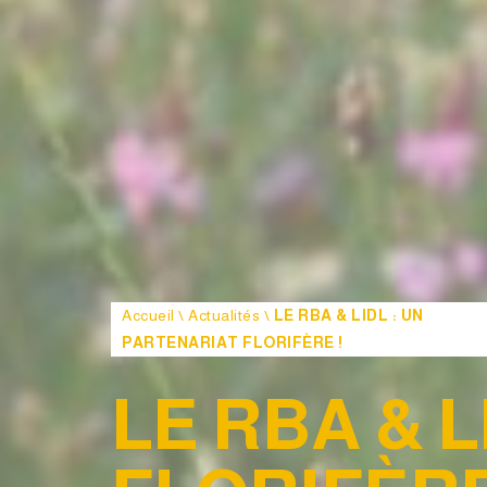
Accueil
\
Actualités
\
LE RBA & LIDL : UN
PARTENARIAT FLORIFÈRE !
LE RBA & 