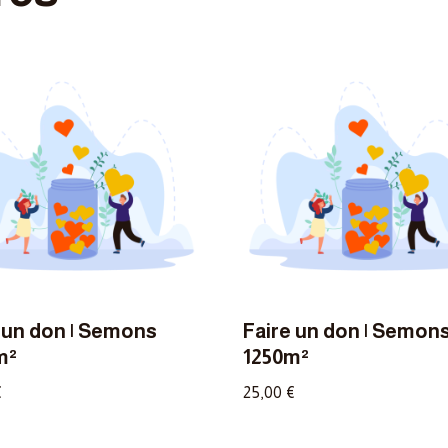
 un don | Semons
Faire un don | Semon
m²
1250m²
€
25,00
€