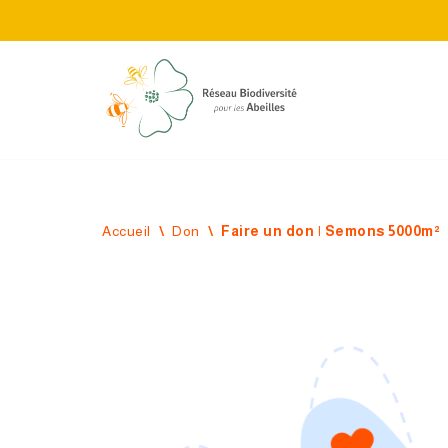
Aller
au
contenu
Accueil
\
Don
\
Faire un don | Semons 5000m²