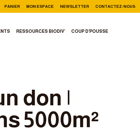
PANIER
MON ESPACE
NEWSLETTER
CONTACTEZ-NOUS
ENTS
RESSOURCES BIODIV’
COUP D’POUSSE
un don |
s 5000m²